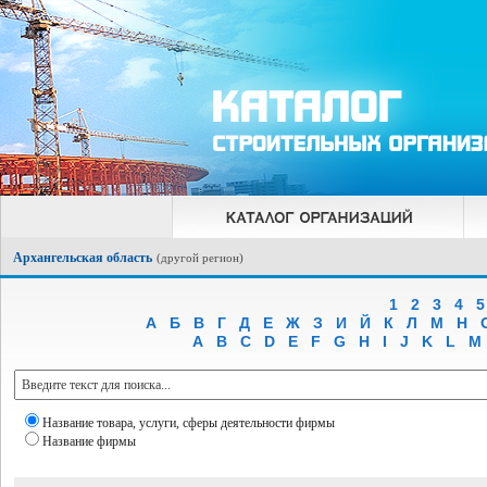
Архангельская область
(
другой регион
)
1
2
3
4
5
А
Б
В
Г
Д
Е
Ж
З
И
Й
К
Л
М
Н
A
B
C
D
E
F
G
H
I
J
K
L
M
Название товара, услуги, сферы деятельности фирмы
Название фирмы